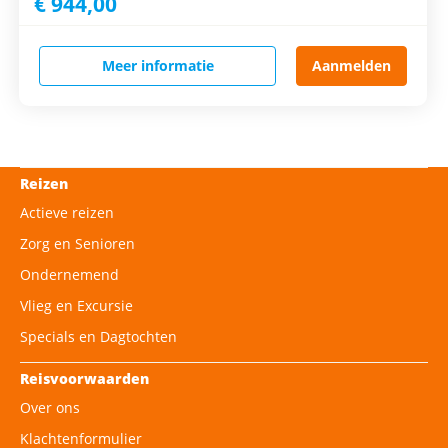
€ 944,00
Meer informatie
Aanmelden
Reizen
Actieve reizen
Zorg en Senioren
Ondernemend
Vlieg en Excursie
Specials en Dagtochten
Reisvoorwaarden
Over ons
Klachtenformulier