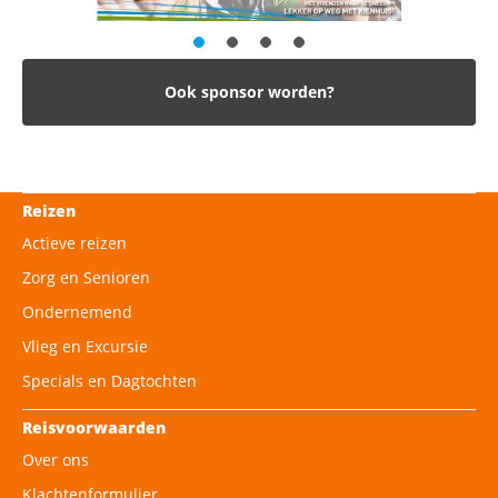
Ook sponsor worden?
Reizen
Actieve reizen
Zorg en Senioren
Ondernemend
Vlieg en Excursie
Specials en Dagtochten
Reisvoorwaarden
Over ons
Klachtenformulier