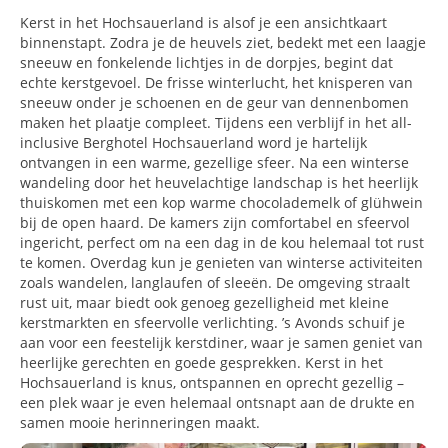
Kerst in het Hochsauerland is alsof je een ansichtkaart
binnenstapt. Zodra je de heuvels ziet, bedekt met een laagje
sneeuw en fonkelende lichtjes in de dorpjes, begint dat
echte kerstgevoel. De frisse winterlucht, het knisperen van
sneeuw onder je schoenen en de geur van dennenbomen
maken het plaatje compleet. Tijdens een verblijf in het all-
inclusive Berghotel Hochsauerland word je hartelijk
ontvangen in een warme, gezellige sfeer. Na een winterse
wandeling door het heuvelachtige landschap is het heerlijk
thuiskomen met een kop warme chocolademelk of glühwein
bij de open haard. De kamers zijn comfortabel en sfeervol
ingericht, perfect om na een dag in de kou helemaal tot rust
te komen. Overdag kun je genieten van winterse activiteiten
zoals wandelen, langlaufen of sleeën. De omgeving straalt
rust uit, maar biedt ook genoeg gezelligheid met kleine
kerstmarkten en sfeervolle verlichting. ’s Avonds schuif je
aan voor een feestelijk kerstdiner, waar je samen geniet van
heerlijke gerechten en goede gesprekken. Kerst in het
Hochsauerland is knus, ontspannen en oprecht gezellig –
een plek waar je even helemaal ontsnapt aan de drukte en
samen mooie herinneringen maakt.