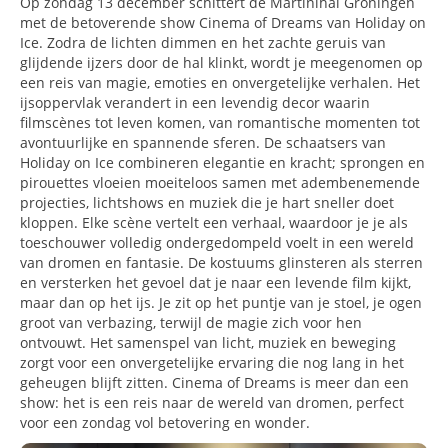
Op zondag 13 december schittert de Martinihal Groningen
met de betoverende show Cinema of Dreams van Holiday on
Ice. Zodra de lichten dimmen en het zachte geruis van
glijdende ijzers door de hal klinkt, wordt je meegenomen op
een reis van magie, emoties en onvergetelijke verhalen. Het
ijsoppervlak verandert in een levendig decor waarin
filmscènes tot leven komen, van romantische momenten tot
avontuurlijke en spannende sferen. De schaatsers van
Holiday on Ice combineren elegantie en kracht; sprongen en
pirouettes vloeien moeiteloos samen met adembenemende
projecties, lichtshows en muziek die je hart sneller doet
kloppen. Elke scène vertelt een verhaal, waardoor je je als
toeschouwer volledig ondergedompeld voelt in een wereld
van dromen en fantasie. De kostuums glinsteren als sterren
en versterken het gevoel dat je naar een levende film kijkt,
maar dan op het ijs. Je zit op het puntje van je stoel, je ogen
groot van verbazing, terwijl de magie zich voor hen
ontvouwt. Het samenspel van licht, muziek en beweging
zorgt voor een onvergetelijke ervaring die nog lang in het
geheugen blijft zitten. Cinema of Dreams is meer dan een
show: het is een reis naar de wereld van dromen, perfect
voor een zondag vol betovering en wonder.