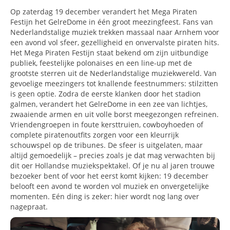
Op zaterdag 19 december verandert het Mega Piraten
Festijn het GelreDome in één groot meezingfeest. Fans van
Nederlandstalige muziek trekken massaal naar Arnhem voor
een avond vol sfeer, gezelligheid en onvervalste piraten hits.
Het Mega Piraten Festijn staat bekend om zijn uitbundige
publiek, feestelijke polonaises en een line-up met de
grootste sterren uit de Nederlandstalige muziekwereld. Van
gevoelige meezingers tot knallende feestnummers: stilzitten
is geen optie. Zodra de eerste klanken door het stadion
galmen, verandert het GelreDome in een zee van lichtjes,
zwaaiende armen en uit volle borst meegezongen refreinen.
Vriendengroepen in foute kersttruien, cowboyhoeden of
complete piratenoutfits zorgen voor een kleurrijk
schouwspel op de tribunes. De sfeer is uitgelaten, maar
altijd gemoedelijk – precies zoals je dat mag verwachten bij
dit oer Hollandse muziekspektakel. Of je nu al jaren trouwe
bezoeker bent of voor het eerst komt kijken: 19 december
belooft een avond te worden vol muziek en onvergetelijke
momenten. Eén ding is zeker: hier wordt nog lang over
nagepraat.