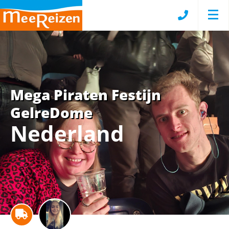
Mega Piraten Festijn
GelreDome
Nederland