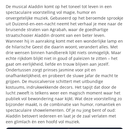
De musical Aladdin komt op het toneel tot leven in een
spectaculaire voorstelling vol magie, humor en
onvergetelijke muziek. Gebaseerd op het beroemde sprookje
uit Duizend-en-een-nacht neemt het verhaal je mee naar de
bruisende straten van Agrabah, waar de goedhartige
straatschooier Aladdin droomt van een beter leven.
Wanneer hij in aanraking komt met een wonderlijke lamp en
de hilarische Geest die daarin woont, verandert alles. Met
drie wensen binnen handbereik lijkt niets onmogelijk. Maar
echte rijkdom blijkt niet in goud of paleizen te zitten – het
gaat om eerlijkheid, liefde en trouw blijven aan jezelf.
Ondertussen zorgt prinses Jasmine voor pit en
onafhankelijkheid, en probeert de sluwe Jafar de macht te
grijpen. De musicalversie schittert met uitbundige
kostuums, indrukwekkende decors. Het tapijt dat door de
lucht zweeft is telkens weer een magisch moment waar het
publiek vol bewondering naar kijkt. Wat deze voorstelling zo
bijzonder maakt, is de combinatie van humor, romantiek en
spectaculaire showelementen. Of je nu jong bent of oud:
Aladdin betovert iedereen en laat je de zaal verlaten met
een glimlach én een hoofd vol muziek.