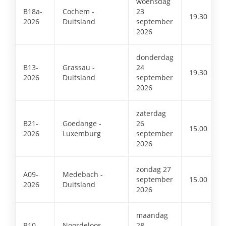
woensdag
B18a-
Cochem -
23
19.30
2026
Duitsland
september
2026
donderdag
B13-
Grassau -
24
19.30
2026
Duitsland
september
2026
zaterdag
B21-
Goedange -
26
15.00
2026
Luxemburg
september
2026
zondag 27
A09-
Medebach -
september
15.00
2026
Duitsland
2026
maandag
B10-
Noordeloos -
28