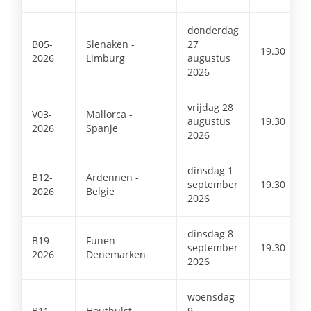
donderdag
B05-
Slenaken -
27
19.30
2026
Limburg
augustus
2026
vrijdag 28
V03-
Mallorca -
augustus
19.30
2026
Spanje
2026
dinsdag 1
B12-
Ardennen -
september
19.30
2026
Belgie
2026
dinsdag 8
B19-
Funen -
september
19.30
2026
Denemarken
2026
woensdag
B11-
Houthulst -
9