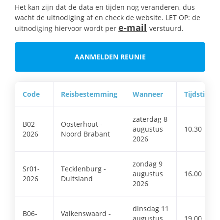
Het kan zijn dat de data en tijden nog veranderen, dus
wacht de uitnodiging af en check de website. LET OP: de
e-mail
uitnodiging hiervoor wordt per
verstuurd.
AANMELDEN REUNIE
Code
Reisbestemming
Wanneer
Tijdstip
zaterdag 8
B02-
Oosterhout -
augustus
10.30
2026
Noord Brabant
2026
zondag 9
Sr01-
Tecklenburg -
augustus
16.00
2026
Duitsland
2026
dinsdag 11
B06-
Valkenswaard -
augustus
19.00